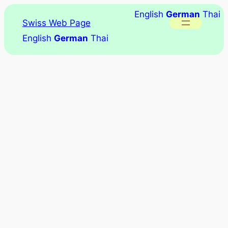
English
German
Thai
Swiss Web Page
English
German
Thai