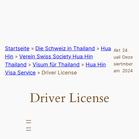
Startseite
»
Die Schweiz in Thailand
»
Hua
Akt
24.
Hin
»
Verein Swiss Society Hua Hin
uali
Deze
siert
mber
Thailand
»
Visum für Thailand
»
Hua Hin
am
2024
Visa Service
»
Driver License
Driver License