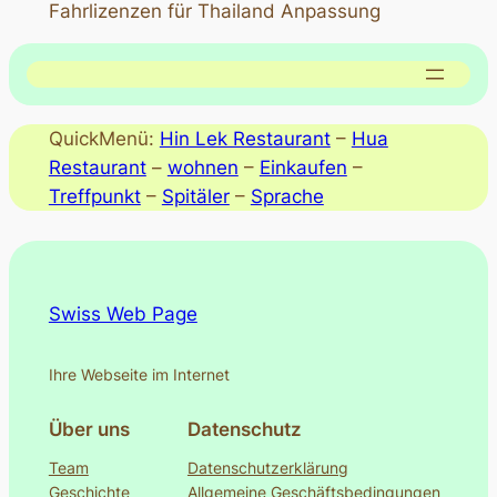
Fahrlizenzen für Thailand Anpassung
QuickMenü:
Hin Lek Restaurant
–
Hua
Restaurant
–
wohnen
–
Einkaufen
–
Treffpunkt
–
Spitäler
–
Sprache
Swiss Web Page
Ihre Webseite im Internet
Über uns
Datenschutz
Team
Datenschutzerklärung
Geschichte
Allgemeine Geschäftsbedingungen