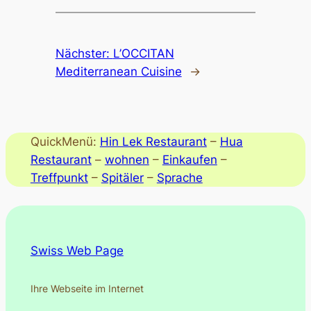
Nächster:
L’OCCITAN
Mediterranean Cuisine
→
QuickMenü:
Hin Lek Restaurant
–
Hua
Restaurant
–
wohnen
–
Einkaufen
–
Treffpunkt
–
Spitäler
–
Sprache
Swiss Web Page
Ihre Webseite im Internet