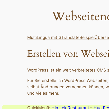
Webseitene
MultiLingua mit GTranslate
BeispielÜbers
Erstellen von Webse
WordPress ist ein weit verbreitetes CMS 
Für Sie erstelle ich WordPress Webseite
selbst Änderungen vornehmen können, wi
und vieles mehr.
QuickMenü:
Hin Lek Restaurant
–
Hua Res