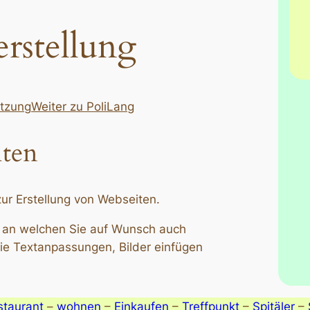
rstellung
etzung
Weiter zu PoliLang
iten
zur Erstellung von Webseiten.
n, an welchen Sie auf Wunsch auch
e Textanpassungen, Bilder einfügen
taurant
–
wohnen
–
Einkaufen
–
Treffpunkt
–
Spitäler
–