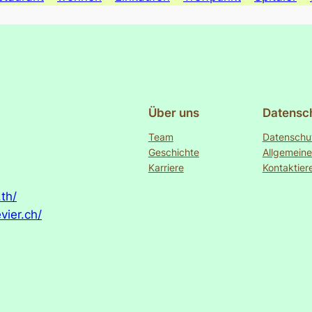
Über uns
Datensc
Team
Datenschu
Geschichte
Allgemein
Karriere
Kontaktier
th/
vier.ch/