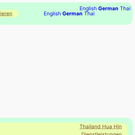
English
German
Thai
ieren
English
German
Thai
Thailand Hua Hin
Dienstleistungen