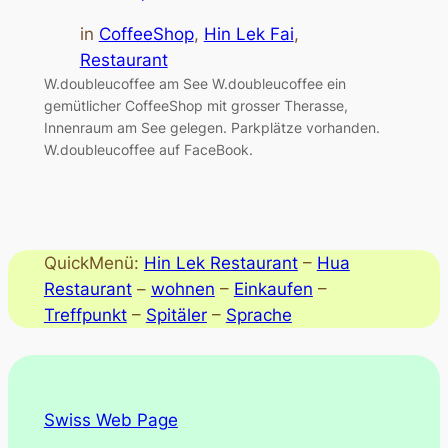
in
CoffeeShop
, 
Hin Lek Fai
, 
Restaurant
W.doubleucoffee am See W.doubleucoffee ein
gemütlicher CoffeeShop mit grosser Therasse,
Innenraum am See gelegen. Parkplätze vorhanden.
W.doubleucoffee auf FaceBook.
QuickMenü:
Hin Lek Restaurant
–
Hua
Restaurant
–
wohnen
–
Einkaufen
–
Treffpunkt
–
Spitäler
–
Sprache
Swiss Web Page