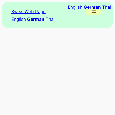
English
German
Thai
Swiss Web Page
English
German
Thai