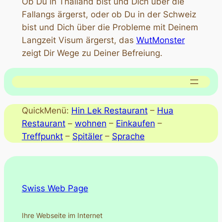
Ob Du in Thailand bist und Dich über die
Fallangs ärgerst, oder ob Du in der Schweiz
bist und Dich über die Probleme mit Deinem
Langzeit Visum ärgerst, das
WutMonster
zeigt Dir Wege zu Deiner Befreiung.
QuickMenü:
Hin Lek Restaurant
–
Hua
Restaurant
–
wohnen
–
Einkaufen
–
Treffpunkt
–
Spitäler
–
Sprache
Swiss Web Page
Ihre Webseite im Internet