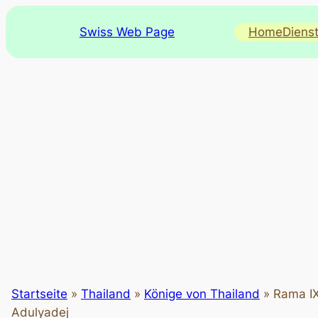
Swiss Web Page
Home
Diens
Startseite
»
Thailand
»
Könige von Thailand
»
Rama IX
Adulyadej