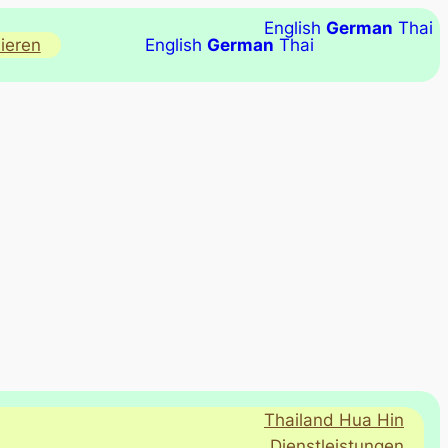
English
German
Thai
ieren
English
German
Thai
Thailand Hua Hin
Dienstleistungen