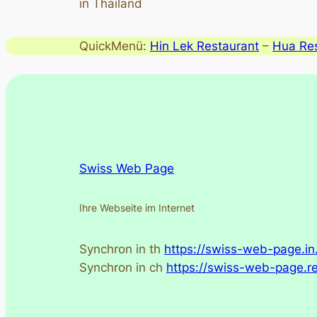
in Thailand
QuickMenü:
Hin Lek Restaurant
–
Hua Res
Swiss Web Page
Ihre Webseite im Internet
Synchron in th
https://swiss-web-page.in.
Synchron in ch
https://swiss-web-page.re