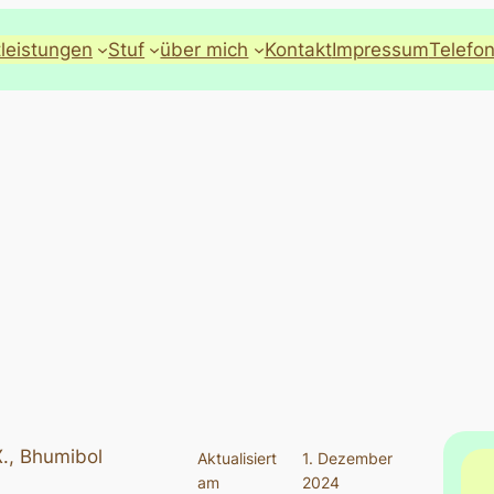
tleistungen
Stuf
über mich
Kontakt
Impressum
Telefon
., Bhumibol
Aktualisiert
1. Dezember
am
2024