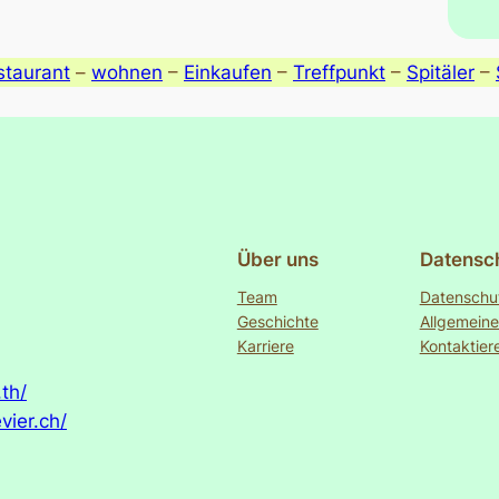
taurant
–
wohnen
–
Einkaufen
–
Treffpunkt
–
Spitäler
–
Über uns
Datensc
Team
Datenschu
Geschichte
Allgemein
Karriere
Kontaktier
th/
vier.ch/