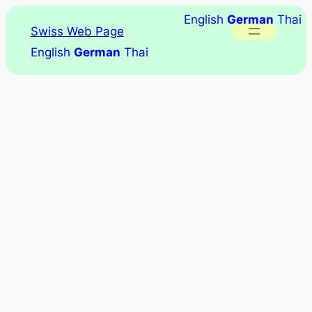
English
German
Thai
Swiss Web Page
English
German
Thai