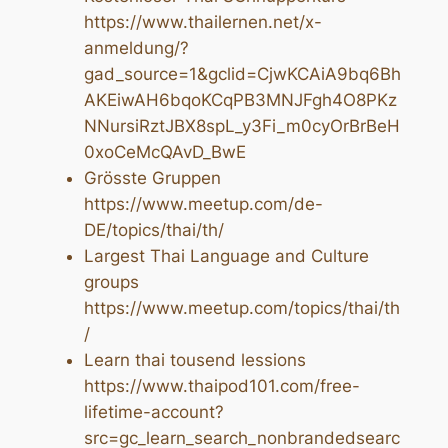
https://www.thailernen.net/x-
anmeldung/?
gad_source=1&gclid=CjwKCAiA9bq6Bh
AKEiwAH6bqoKCqPB3MNJFgh4O8PKz
NNursiRztJBX8spL_y3Fi_m0cyOrBrBeH
0xoCeMcQAvD_BwE
Grösste Gruppen
https://www.meetup.com/de-
DE/topics/thai/th/
Largest Thai Language and Culture
groups
https://www.meetup.com/topics/thai/th
/
Learn thai tousend lessions
https://www.thaipod101.com/free-
lifetime-account?
src=gc_learn_search_nonbrandedsearc