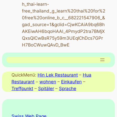
h_thai-learn-
free_thailand_g_learn%20thai%20for%2
0free%20online_b_c__682221547906_&
gad_source=1&gclid=CjwKCAiA9bq6Bh
AKEiwAH6bqoHAAl_4PmydP2tra7BMjX
QxsQICwBsR75y59m3UEqIChDcs7GPr
H7BoCWuwQAvD_BwE
QuickMenü:
Hin Lek Restaurant
–
Hua
Restaurant
–
wohnen
–
Einkaufen
–
Treffpunkt
–
Spitäler
–
Sprache
Swiss Web Page